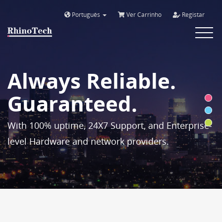
Português
Ver Carrinho
Registar
Toggle
navigat
Always Reliable.
Guaranteed.
With 100% uptime, 24X7 Support, and Enterprise-
level Hardware and network providers.