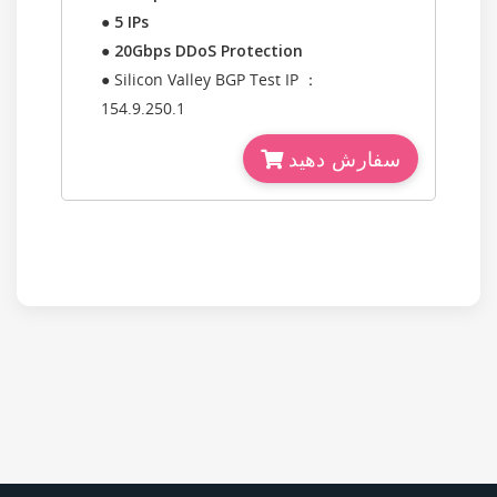
●
5 IPs
●
20Gbps DDoS Protection
● Silicon Valley BGP Test IP ：
154.9.250.1
سفارش دهید