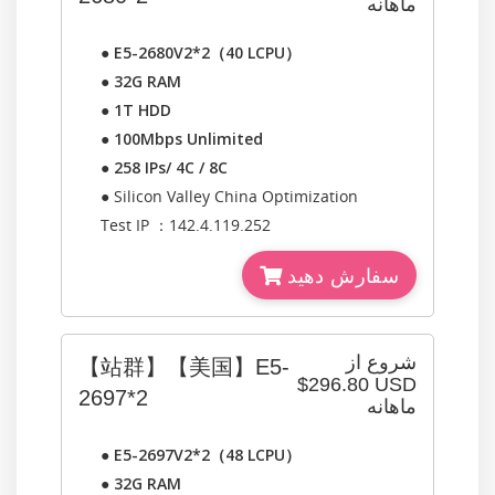
ماهانه
●
E5-2680V2*2（40 LCPU）
●
32G RAM
●
1T HDD
●
100Mbps Unlimited
●
258 IPs/ 4C / 8C
● Silicon Valley China Optimization
Test IP ：142.4.119.252
سفارش دهید
شروع از
【站群】【美国】E5-
$296.80 USD
2697*2
ماهانه
●
E5-2697V2*2（48 LCPU）
●
32G RAM