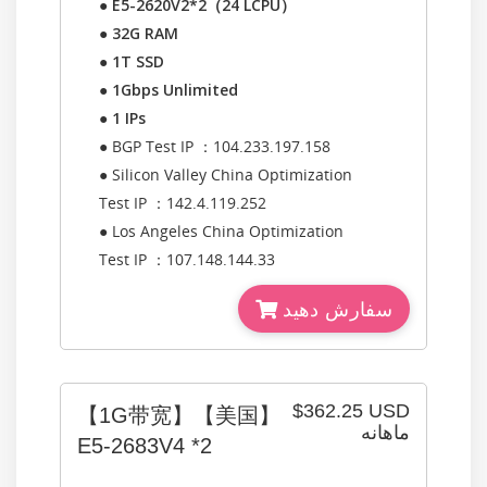
●
E5-2620V2*2（24 LCPU）
●
32G RAM
●
1T SSD
●
1Gbps Unlimited
●
1 IPs
● BGP Test IP ：104.233.197.158
● Silicon Valley China Optimization
Test IP ：142.4.119.252
● Los Angeles China Optimization
Test IP ：107.148.144.33
سفارش دهید
$362.25 USD
【1G带宽】【美国】
ماهانه
E5-2683V4 *2