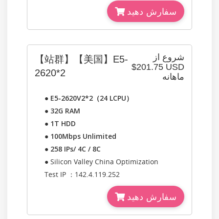
سفارش دهید
شروع از
【站群】【美国】E5-
$201.75 USD
2620*2
ماهانه
●
E5-2620V2*2（24 LCPU）
●
32G RAM
●
1T HDD
●
100Mbps Unlimited
●
258 IPs/ 4C / 8C
● Silicon Valley China Optimization
Test IP ：142.4.119.252
سفارش دهید