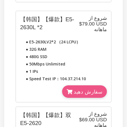
شروع از
【韩国】【爆款】E5-
$79.00 USD
2630L *2
ماهانه
●
E5-2630LV2*2 （24 LCPU）
●
32G RAM
●
480G SSD
●
50Mbps Unlimited
●
1 IPs
●
Speed Test IP：104.37.214.10
سفارش دهید
شروع از
【韩国】【爆款】双
$69.00 USD
E5-2620
ماهانه