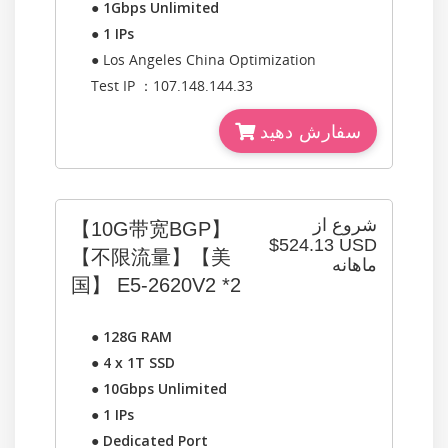
●
1Gbps Unlimited
●
1 IPs
● Los Angeles China Optimization
Test IP ：107.148.144.33
سفارش دهید
شروع از
【10G带宽BGP】
$524.13 USD
【不限流量】【美
ماهانه
国】 E5-2620V2 *2
●
128G RAM
●
4 x 1T SSD
●
10Gbps Unlimited
●
1 IPs
●
Dedicated Port