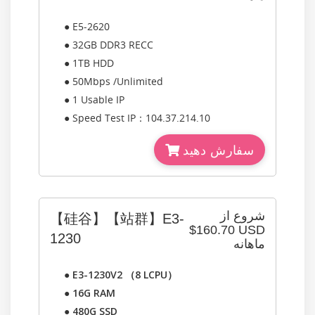
● E5-2620
● 32GB DDR3 RECC
● 1TB HDD
● 50Mbps /Unlimited
● 1 Usable IP
● Speed Test IP：104.37.214.10
سفارش دهید
شروع از
【硅谷】【站群】E3-
$160.70 USD
1230
ماهانه
●
E3-1230V2 （8 LCPU）
●
16G RAM
●
480G SSD