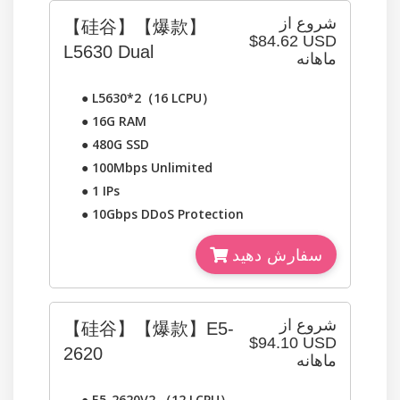
شروع از
【硅谷】【爆款】
$84.62 USD
L5630 Dual
ماهانه
●
L5630*2（16 LCPU）
●
16G RAM
●
480G SSD
●
100Mbps Unlimited
●
1 IPs
●
10Gbps DDoS Protection
سفارش دهید
شروع از
【硅谷】【爆款】E5-
$94.10 USD
2620
ماهانه
●
E5-2620V2 （12 LCPU）