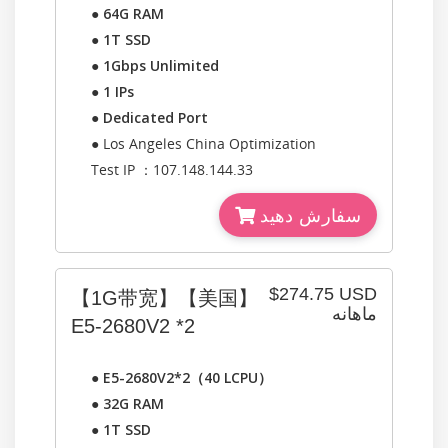
●
64G RAM
●
1T SSD
●
1Gbps Unlimited
●
1 IPs
●
Dedicated Port
● Los Angeles China Optimization
Test IP ：107.148.144.33
سفارش دهید
$274.75 USD
【1G带宽】【美国】
ماهانه
E5-2680V2 *2
●
E5-2680V2*2（40 LCPU）
●
32G RAM
●
1T SSD