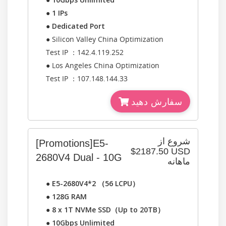
●
1 IPs
●
Dedicated Port
● Silicon Valley China Optimization
Test IP ：142.4.119.252
● Los Angeles China Optimization
Test IP ：107.148.144.33
سفارش دهید
شروع از
[Promotions]E5-
$2187.50 USD
2680V4 Dual - 10G
ماهانه
●
E5-2680V4*2 （56 LCPU）
●
128G RAM
●
8 x 1T NVMe SSD（Up to 20TB）
●
10Gbps Unlimited