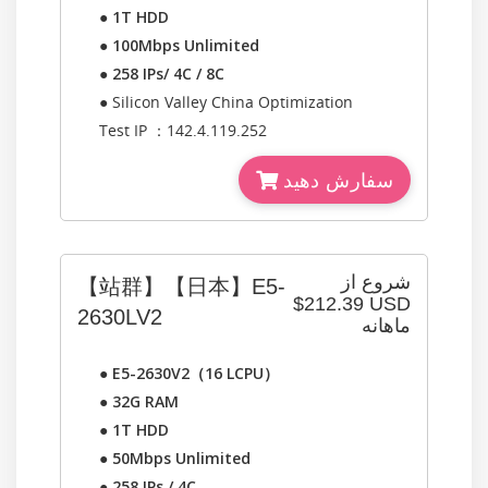
●
1T HDD
●
100Mbps Unlimited
●
258 IPs/ 4C / 8C
● Silicon Valley China Optimization
Test IP ：142.4.119.252
سفارش دهید
شروع از
【站群】【日本】E5-
$212.39 USD
2630LV2
ماهانه
●
E5-2630V2（16 LCPU）
●
32G RAM
●
1T HDD
●
50Mbps Unlimited
●
258 IPs / 4C