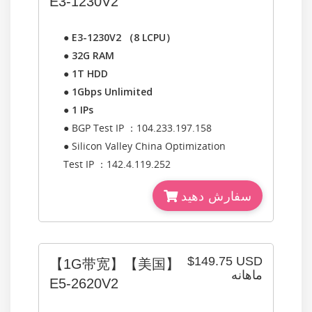
E3-1230V2
●
E3-1230V2 （8 LCPU）
●
32G RAM
●
1T HDD
●
1Gbps Unlimited
●
1 IPs
● BGP Test IP ：104.233.197.158
● Silicon Valley China Optimization
Test IP ：142.4.119.252
سفارش دهید
$149.75 USD
【1G带宽】【美国】
ماهانه
E5-2620V2