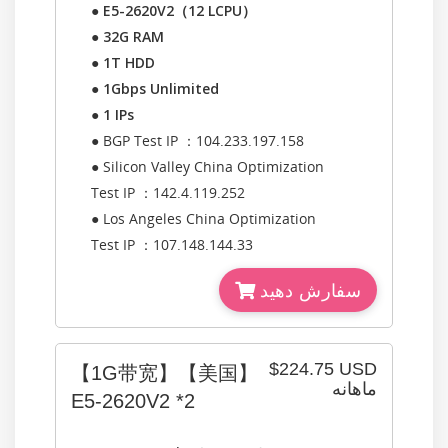
●
E5-2620V2（12 LCPU）
●
32G RAM
●
1T HDD
●
1Gbps Unlimited
●
1 IPs
● BGP Test IP ：104.233.197.158
● Silicon Valley China Optimization
Test IP ：142.4.119.252
● Los Angeles China Optimization
Test IP ：107.148.144.33
سفارش دهید
$224.75 USD
【1G带宽】【美国】
ماهانه
E5-2620V2 *2