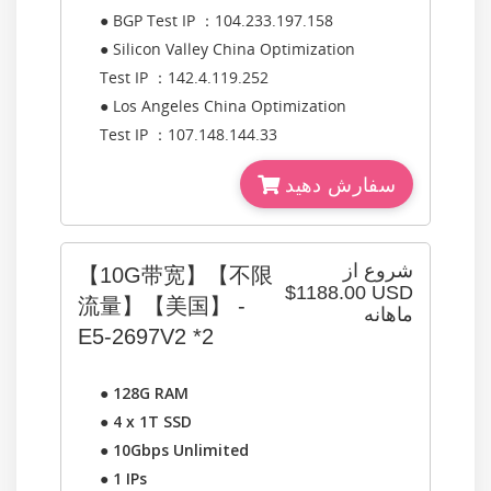
● BGP Test IP ：104.233.197.158
● Silicon Valley China Optimization
Test IP ：142.4.119.252
● Los Angeles China Optimization
Test IP ：107.148.144.33
سفارش دهید
شروع از
【10G带宽】【不限
$1188.00 USD
流量】【美国】 -
ماهانه
E5-2697V2 *2
●
128G RAM
●
4 x 1T SSD
●
10Gbps Unlimited
●
1 IPs