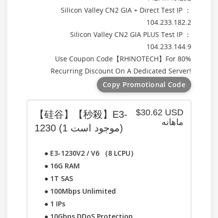
Silicon Valley CN2 GIA + Direct Test IP ：
104.233.182.2
Silicon Valley CN2 GIA PLUS Test IP ：
104.233.144.9
Use Coupon Code【
RHINOTECH
】For 80%
Recurring Discount On A Dedicated Server!
Copy Promotional Code
$30.62 USD
【硅谷】【秒殺】E3-
ماهانه
1230
(1 موجود است)
●
E3-1230V2 / V6 （8 LCPU）
●
16G RAM
●
1T SAS
●
100Mbps Unlimited
●
1 IPs
●
10Gbps DDoS Protection