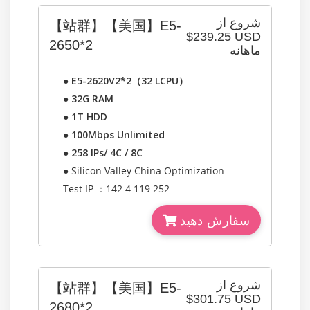
شروع از
【站群】【美国】E5-
$239.25 USD
2650*2
ماهانه
●
E5-2620V2*2（32 LCPU）
●
32G RAM
●
1T HDD
●
100Mbps Unlimited
●
258 IPs/ 4C / 8C
● Silicon Valley China Optimization
Test IP ：142.4.119.252
سفارش دهید
شروع از
【站群】【美国】E5-
$301.75 USD
2680*2