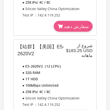
●
258 IPs/ 4C / 8C
● Silicon Valley China Optimization
Test IP ：142.4.119.252
سفارش دهید
شروع از
【站群】【美国】E5-
$183.25 USD
2620V2
ماهانه
●
E5-2620V2（12 LCPU）
●
32G RAM
●
1T HDD
●
100Mbps Unlimited
●
258 IPs/ 4C / 8C
● Silicon Valley China Optimization
Test IP ：142.4.119.252