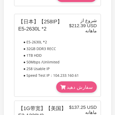
شروع از
【日本】【258IP】
$212.39 USD
E5-2630L *2
ماهانه
● E5-2630L *2
● 32GB DDR3 RECC
● 1TB HDD
● 50Mbps /Unlimited
● 258 Usable IP
● Speed Test IP：104.233.160.61
سفارش دهید
$137.25 USD
【1G带宽】【美国】
ماهانه