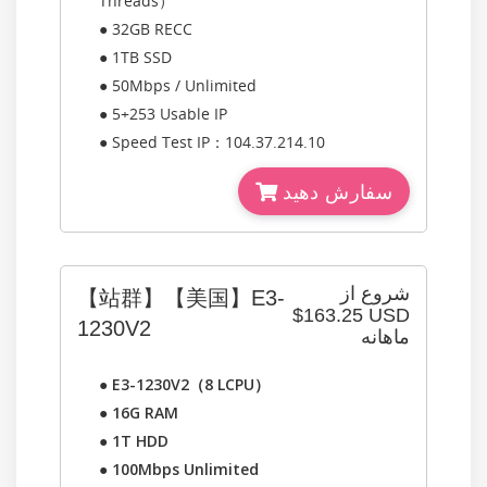
Threads）
● 32GB RECC
● 1TB SSD
● 50Mbps / Unlimited
● 5+253 Usable IP
● Speed Test IP：104.37.214.10
سفارش دهید
شروع از
【站群】【美国】E3-
$163.25 USD
1230V2
ماهانه
●
E3-1230V2（8 LCPU）
●
16G RAM
●
1T HDD
●
100Mbps Unlimited