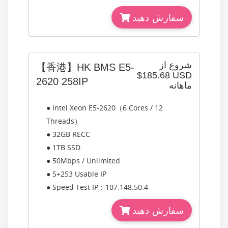
سفارش دهید
شروع از
【香港】HK BMS E5-
$185.68 USD
2620 258IP
ماهانه
● Intel Xeon E5-2620（6 Cores / 12
Threads）
● 32GB RECC
● 1TB SSD
● 50Mbps / Unlimited
● 5+253 Usable IP
● Speed Test IP：107.148.50.4
سفارش دهید