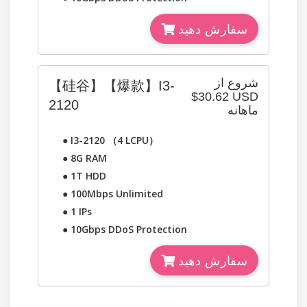
سفارش دهید
شروع از
【硅谷】【爆款】I3-
$30.62 USD
2120
ماهانه
●
I3-2120 （4 LCPU）
●
8G RAM
●
1T HDD
●
100Mbps Unlimited
●
1 IPs
●
10Gbps DDoS Protection
سفارش دهید