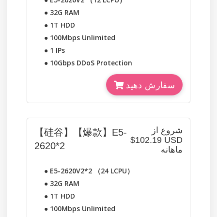
●
32G RAM
●
1T HDD
●
100Mbps Unlimited
●
1 IPs
●
10Gbps DDoS Protection
سفارش دهید
شروع از
【硅谷】【爆款】E5-
$102.19 USD
2620*2
ماهانه
●
E5-2620V2*2 （24 LCPU）
●
32G RAM
●
1T HDD
●
100Mbps Unlimited