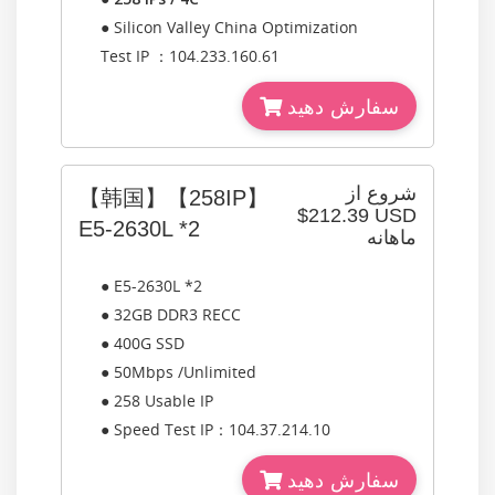
● Silicon Valley China Optimization
Test IP ：104.233.160.61
سفارش دهید
شروع از
【韩国】【258IP】
$212.39 USD
E5-2630L *2
ماهانه
● E5-2630L *2
● 32GB DDR3 RECC
● 400G SSD
● 50Mbps /Unlimited
● 258 Usable IP
● Speed Test IP：104.37.214.10
سفارش دهید