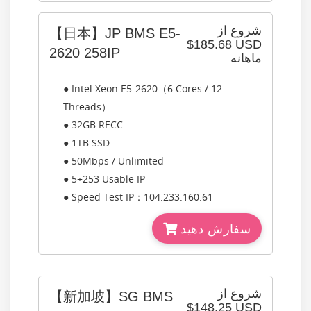
شروع از
【日本】JP BMS E5-
$185.68 USD
2620 258IP
ماهانه
● Intel Xeon E5-2620（6 Cores / 12
Threads）
● 32GB RECC
● 1TB SSD
● 50Mbps / Unlimited
● 5+253 Usable IP
● Speed Test IP：104.233.160.61
سفارش دهید
شروع از
【新加坡】SG BMS
$148.25 USD