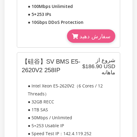
●
100Mbps Unlimited
●
5+253 IPs
●
10Gbps DDoS Protection
سفارش دهید
شروع از
【硅谷】SV BMS E5-
$186.90 USD
2620V2 258IP
ماهانه
● Intel Xeon E5-2620V2（6 Cores / 12
Threads）
● 32GB RECC
● 1TB SAS
● 50Mbps / Unlimited
● 5+253 Usable IP
● Speed Test IP：142.4.119.252