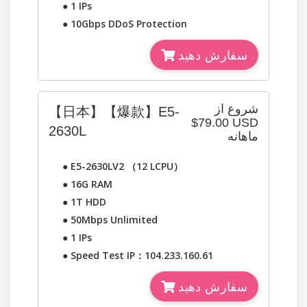
●
1 IPs
●
10Gbps DDoS Protection
سفارش دهید
شروع از
【日本】【爆款】E5-
$79.00 USD
2630L
ماهانه
●
E5-2630LV2 （12 LCPU）
●
16G RAM
●
1T HDD
●
50Mbps Unlimited
●
1 IPs
●
Speed Test IP：104.233.160.61
سفارش دهید