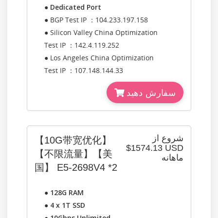
●
Dedicated Port
● BGP Test IP ：104.233.197.158
● Silicon Valley China Optimization
Test IP ：142.4.119.252
● Los Angeles China Optimization
Test IP ：107.148.144.33
سفارش دهید
شروع از
【10G带宽优化】
$1574.13 USD
【不限流量】【美
ماهانه
国】 E5-2698V4 *2
●
128G RAM
●
4 x 1T SSD
●
10Gbps Unlimited