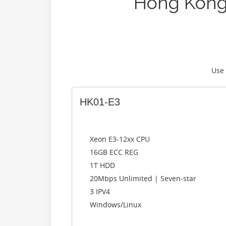
Hong Kong
Use
HK01-E3
Xeon E3-12xx CPU
16GB ECC REG
1T HDD
20Mbps Unlimited | Seven-star
3 IPV4
Windows/Linux