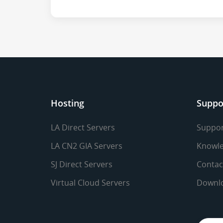
Hosting
Suppo
LA Direct Servers
Suppor
LA CN2 GIA Servers
Knowle
SJ Direct Servers
Contac
Virtual Cloud Servers
Downl