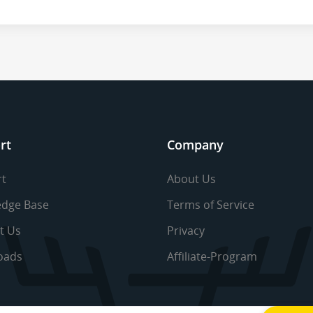
rt
Company
t
About Us
dge Base
Terms of Service
t Us
Privacy
oads
Affiliate-Program