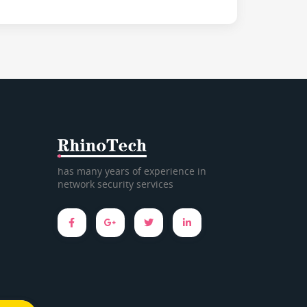
has many years of experience in
network security services