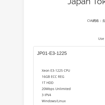
Japan To
CIA網絡：去程
Use
JP01-E3-1225
Xeon E3-1225 CPU
16GB ECC REG
1T HDD
20Mbps Unlimited
3 IPV4
Windows/Linux