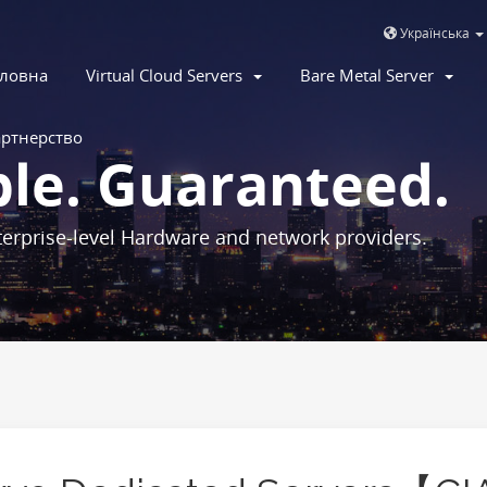
Українська
ловна
Virtual Cloud Servers
Bare Metal Server
ртнерство
ble. Guaranteed.
erprise-level Hardware and network providers.