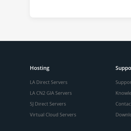
Hosting
Suppo
LA Direct Servers
Suppor
LA CN2 GIA Servers
Knowle
SJ Direct Servers
Contac
Virtual Cloud Servers
Downl