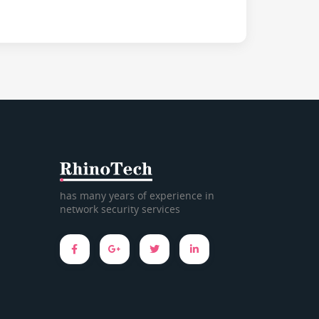
has many years of experience in
network security services