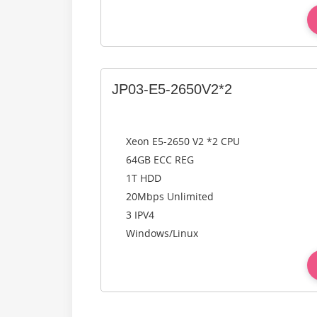
JP03-E5-2650V2*2
Xeon E5-2650 V2 *2 CPU
64GB ECC REG
1T HDD
20Mbps Unlimited
3 IPV4
Windows/Linux