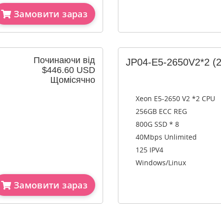
Замовити зараз
Починаючи від
JP04-E5-2650V2*2
(
$446.60 USD
Щомісячно
Xeon E5-2650 V2 *2 CPU
256GB ECC REG
800G SSD * 8
40Mbps Unlimited
125 IPV4
Windows/Linux
Замовити зараз