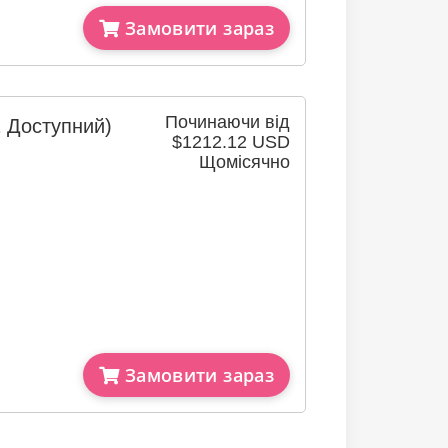
Замовити зараз
Починаючи від
2 Доступний)
$1212.12 USD
Щомісячно
Замовити зараз