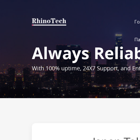
Го
Па
Always Relia
With 100% uptime, 24X7 Support, and Ent