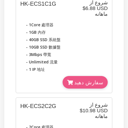
شروع از
HK-ECS1C1G
$6.88 USD
ماهانه
- 1Core
處理器
- 1GB
內存
- 40GB SSD
系統盤
- 10GB SSD
數據盤
- 3Mbps
帶寬
- Unlimited
流量
- 1 IP
地址
سفارش دهید
شروع از
HK-ECS2C2G
$10.98 USD
ماهانه
- 2Core
處理器