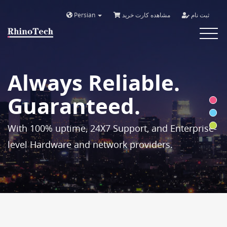
Persian
مشاهده کارت خرید
ثبت نام
Toggle
navigat
Always Reliable.
Guaranteed.
With 100% uptime, 24X7 Support, and Enterprise-
level Hardware and network providers.