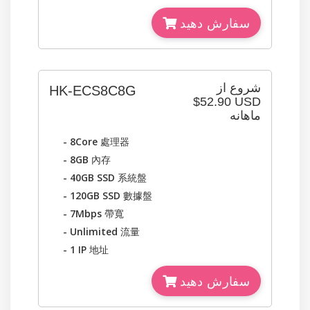
سفارش دهید
شروع از
HK-ECS8C8G
$52.90 USD
ماهانه
- 8Core
處理器
- 8GB
內存
- 40GB SSD
系統盤
- 120GB SSD
數據盤
- 7Mbps
帶寬
- Unlimited
流量
- 1 IP
地址
سفارش دهید