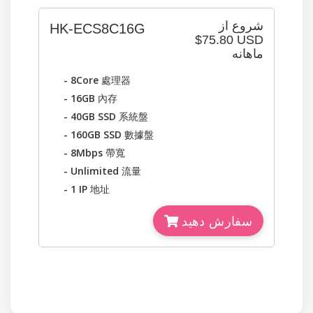
شروع از
HK-ECS8C16G
$75.80 USD
ماهانه
- 8Core
處理器
- 16GB
內存
- 40GB SSD
系統盤
- 160GB SSD
數據盤
- 8Mbps
帶寬
- Unlimited
流量
- 1 IP
地址
سفارش دهید