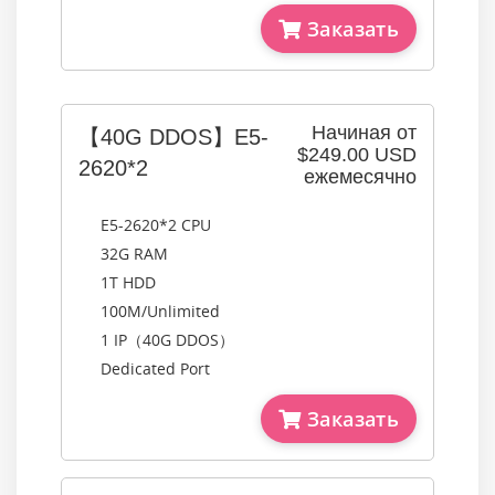
Заказать
Начиная от
【40G DDOS】E5-
$249.00 USD
2620*2
ежемесячно
E5-2620*2 CPU
32G RAM
1T HDD
100M/Unlimited
1 IP（40G DDOS）
Dedicated Port
Заказать