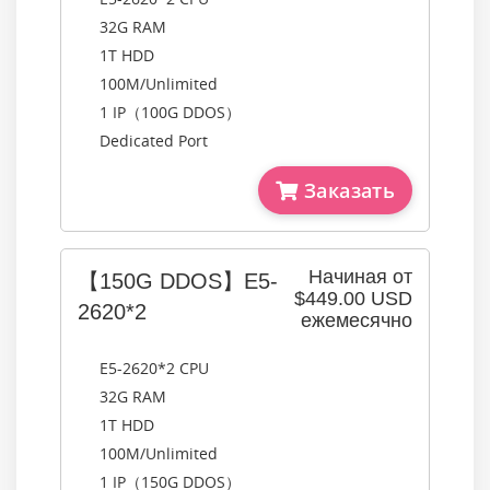
32G RAM
1T HDD
100M/Unlimited
1 IP（100G DDOS）
Dedicated Port
Заказать
Начиная от
【150G DDOS】E5-
$449.00 USD
2620*2
ежемесячно
E5-2620*2 CPU
32G RAM
1T HDD
100M/Unlimited
1 IP（150G DDOS）