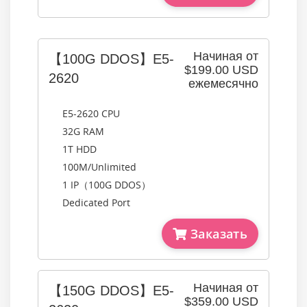
Начиная от
【100G DDOS】E5-
$199.00 USD
2620
ежемесячно
E5-2620 CPU
32G RAM
1T HDD
100M/Unlimited
1 IP（100G DDOS）
Dedicated Port
Заказать
Начиная от
【150G DDOS】E5-
$359.00 USD