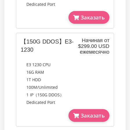
Dedicated Port
Заказать
Начиная от
【150G DDOS】E3-
$299.00 USD
1230
ежемесячно
E3 1230 CPU
16G RAM
1T HDD
100M/Unlimited
1 IP（150G DDOS）
Dedicated Port
Заказать