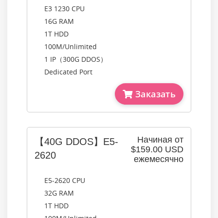
E3 1230 CPU
16G RAM
1T HDD
100M/Unlimited
1 IP（300G DDOS）
Dedicated Port
Заказать
Начиная от
【40G DDOS】E5-
$159.00 USD
2620
ежемесячно
E5-2620 CPU
32G RAM
1T HDD