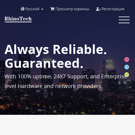
Русский
Просмотр корзины
Регистрация
Toggle
navigat
Always Reliable.
Guaranteed.
With 100% uptime, 24X7 Support, and Enterprise-
level Hardware and network providers.