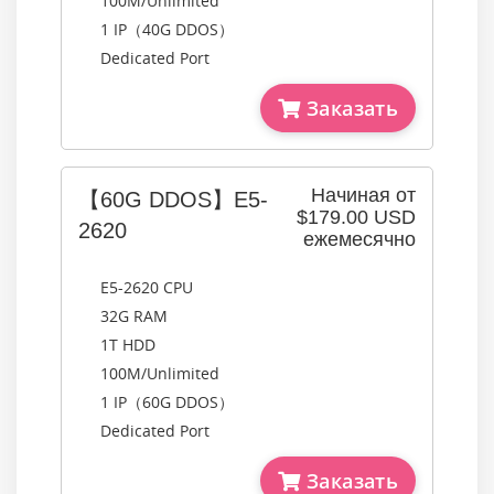
100M/Unlimited
1 IP（40G DDOS）
Dedicated Port
Заказать
Начиная от
【60G DDOS】E5-
$179.00 USD
2620
ежемесячно
E5-2620 CPU
32G RAM
1T HDD
100M/Unlimited
1 IP（60G DDOS）
Dedicated Port
Заказать