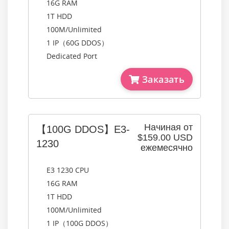
16G RAM
1T HDD
100M/Unlimited
1 IP（60G DDOS）
Dedicated Port
Заказать
Начиная от
【100G DDOS】E3-
$159.00 USD
1230
ежемесячно
E3 1230 CPU
16G RAM
1T HDD
100M/Unlimited
1 IP（100G DDOS）