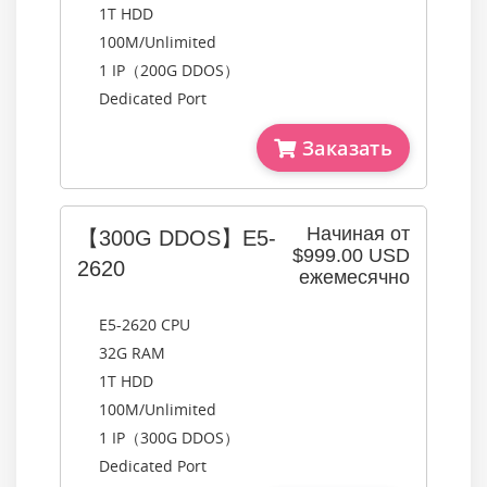
1T HDD
100M/Unlimited
1 IP（200G DDOS）
Dedicated Port
Заказать
Начиная от
【300G DDOS】E5-
$999.00 USD
2620
ежемесячно
E5-2620 CPU
32G RAM
1T HDD
100M/Unlimited
1 IP（300G DDOS）
Dedicated Port