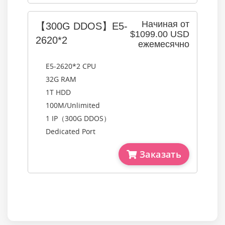
Начиная от
【300G DDOS】E5-
$1099.00 USD
2620*2
ежемесячно
E5-2620*2 CPU
32G RAM
1T HDD
100M/Unlimited
1 IP（300G DDOS）
Dedicated Port
Заказать