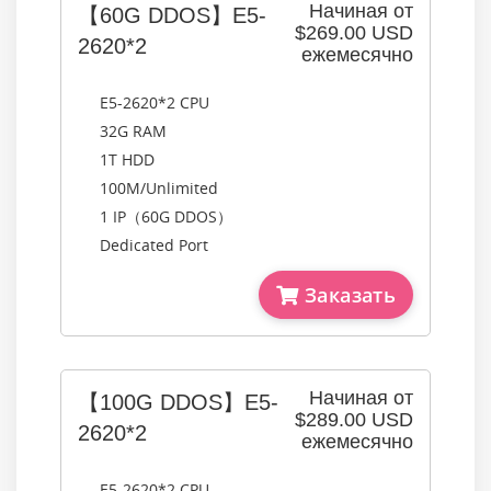
Начиная от
【60G DDOS】E5-
$269.00 USD
2620*2
ежемесячно
E5-2620*2 CPU
32G RAM
1T HDD
100M/Unlimited
1 IP（60G DDOS）
Dedicated Port
Заказать
Начиная от
【100G DDOS】E5-
$289.00 USD
2620*2
ежемесячно
E5-2620*2 CPU