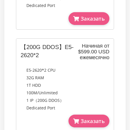
Dedicated Port
Заказать
Начиная от
【200G DDOS】E5-
$599.00 USD
2620*2
ежемесячно
E5-2620*2 CPU
32G RAM
1T HDD
100M/Unlimited
1 IP（200G DDOS）
Dedicated Port
Заказать