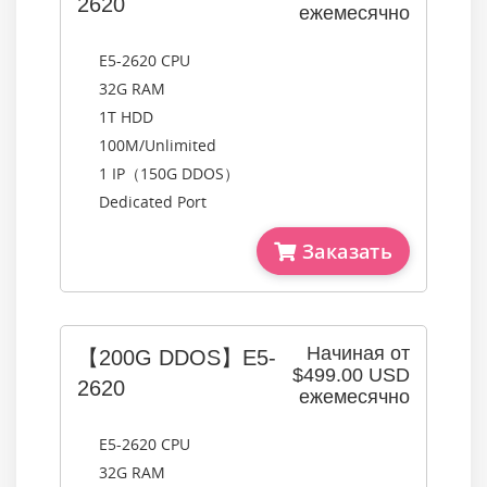
2620
ежемесячно
E5-2620 CPU
32G RAM
1T HDD
100M/Unlimited
1 IP（150G DDOS）
Dedicated Port
Заказать
Начиная от
【200G DDOS】E5-
$499.00 USD
2620
ежемесячно
E5-2620 CPU
32G RAM