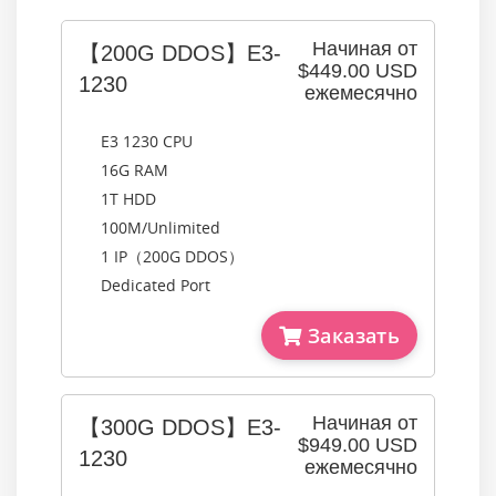
Начиная от
【200G DDOS】E3-
$449.00 USD
1230
ежемесячно
E3 1230 CPU
16G RAM
1T HDD
100M/Unlimited
1 IP（200G DDOS）
Dedicated Port
Заказать
Начиная от
【300G DDOS】E3-
$949.00 USD
1230
ежемесячно