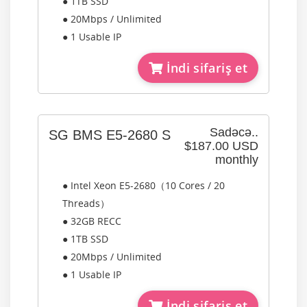
● 1TB SSD
● 20Mbps / Unlimited
● 1 Usable IP
İndi sifariş et
Sadəcə..
SG BMS E5-2680 S
$187.00 USD
monthly
● Intel Xeon E5-2680（10 Cores / 20
Threads）
● 32GB RECC
● 1TB SSD
● 20Mbps / Unlimited
● 1 Usable IP
İndi sifariş et