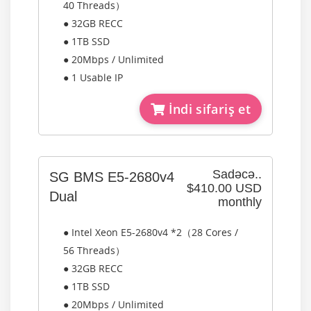
40 Threads）
● 32GB RECC
● 1TB SSD
● 20Mbps / Unlimited
● 1 Usable IP
İndi sifariş et
Sadəcə..
SG BMS E5-2680v4
$410.00 USD
Dual
monthly
● Intel Xeon E5-2680v4 *2（28 Cores /
56 Threads）
● 32GB RECC
● 1TB SSD
● 20Mbps / Unlimited