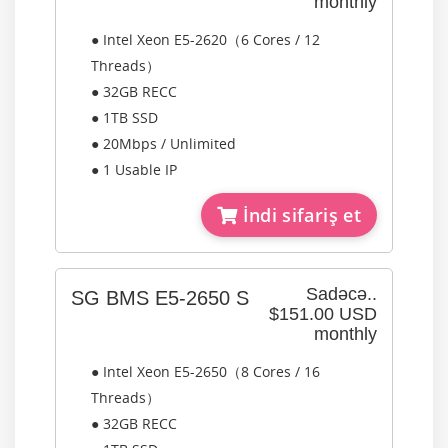
monthly
● Intel Xeon E5-2620（6 Cores / 12
Threads）
● 32GB RECC
● 1TB SSD
● 20Mbps / Unlimited
● 1 Usable IP
İndi sifariş et
Sadəcə..
SG BMS E5-2650 S
$151.00 USD
monthly
● Intel Xeon E5-2650（8 Cores / 16
Threads）
● 32GB RECC