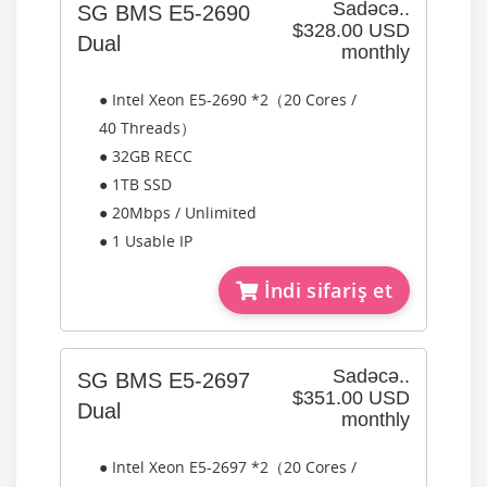
Sadəcə..
SG BMS E5-2690
$328.00 USD
Dual
monthly
● Intel Xeon E5-2690 *2（20 Cores /
40 Threads）
● 32GB RECC
● 1TB SSD
● 20Mbps / Unlimited
● 1 Usable IP
İndi sifariş et
Sadəcə..
SG BMS E5-2697
$351.00 USD
Dual
monthly
● Intel Xeon E5-2697 *2（20 Cores /