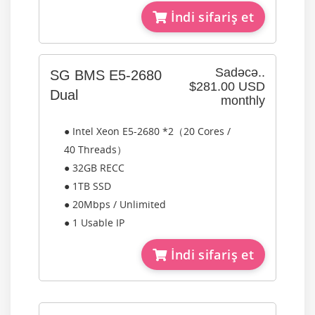
İndi sifariş et
Sadəcə..
SG BMS E5-2680
$281.00 USD
Dual
monthly
● Intel Xeon E5-2680 *2（20 Cores /
40 Threads）
● 32GB RECC
● 1TB SSD
● 20Mbps / Unlimited
● 1 Usable IP
İndi sifariş et