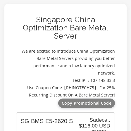
Singapore China
Optimization Bare Metal
Server
We are excited to introduce China Optimization
Bare Metal Servers providing you better
performance and a low latency optimized
network.
Test IP ：107.148.33.3
Use Coupon Code【
RHINOTECH75
】 For 25%
Recurring Discount On A Bare Metal Server!
Copy Promotional Code
Sadəcə..
SG BMS E5-2620 S
$116.00 USD