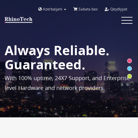
Azerbaijani
Səbətə bax
Qeydiyyat
Toggle
navigat
Always Reliable.
Guaranteed.
With 100% uptime, 24X7 Support, and Enterprise-
level Hardware and network providers.