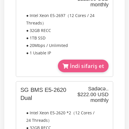
monthly
● Intel Xeon E5-2697（12 Cores / 24
Threads）
● 32GB RECC
● 1TB SSD
● 20Mbps / Unlimited
● 1 Usable IP
İndi sifariş et
Sadəcə..
SG BMS E5-2620
$222.00 USD
Dual
monthly
● Intel Xeon E5-2620 *2（12 Cores /
24 Threads）
● 32GB RECC