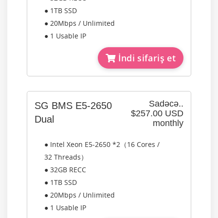
● 1TB SSD
● 20Mbps / Unlimited
● 1 Usable IP
İndi sifariş et
Sadəcə..
SG BMS E5-2650
$257.00 USD
Dual
monthly
● Intel Xeon E5-2650 *2（16 Cores /
32 Threads）
● 32GB RECC
● 1TB SSD
● 20Mbps / Unlimited
● 1 Usable IP