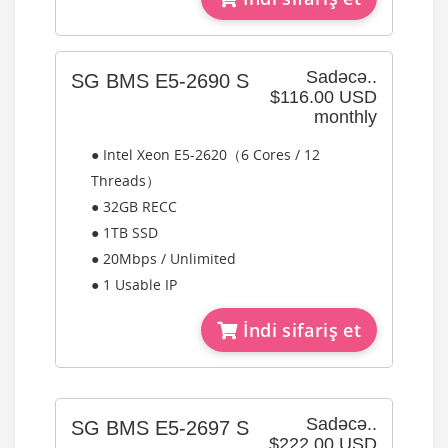
Sadəcə..
SG BMS E5-2690 S
$116.00 USD
monthly
● Intel Xeon E5-2620（6 Cores / 12
Threads）
● 32GB RECC
● 1TB SSD
● 20Mbps / Unlimited
● 1 Usable IP
İndi sifariş et
Sadəcə..
SG BMS E5-2697 S
$222.00 USD