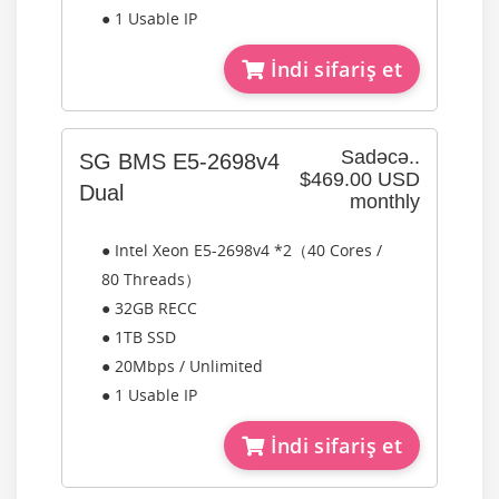
● 1 Usable IP
İndi sifariş et
Sadəcə..
SG BMS E5-2698v4
$469.00 USD
Dual
monthly
● Intel Xeon E5-2698v4 *2（40 Cores /
80 Threads）
● 32GB RECC
● 1TB SSD
● 20Mbps / Unlimited
● 1 Usable IP
İndi sifariş et