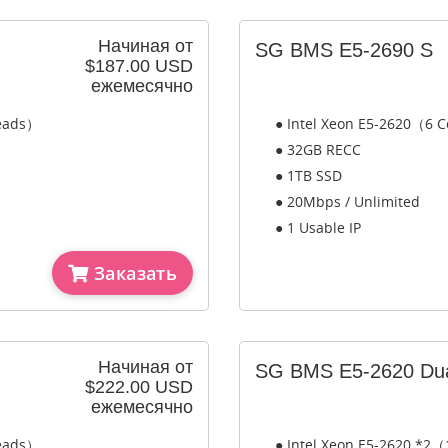
Начиная от
SG BMS E5-2690 S
$187.00 USD
ежемесячно
reads）
● Intel Xeon E5-2620（6 C
● 32GB RECC
● 1TB SSD
● 20Mbps / Unlimited
● 1 Usable IP
Заказать
Начиная от
SG BMS E5-2620 Du
$222.00 USD
ежемесячно
reads）
● Intel Xeon E5-2620 *2（