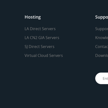
Hosting
Suppo
LA Direct Servers
Suppor
LA CN2 GIA Servers
Knowle
SJ Direct Servers
Contac
Virtual Cloud Servers
Downl