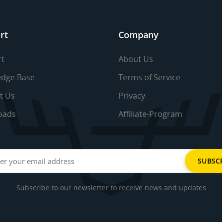
rt
Company
t
About Us
dge Base
Terms of Service
t Us
Privacy
oads
Affiliate-Program
Subscribe to our newsletter to receive news and updates