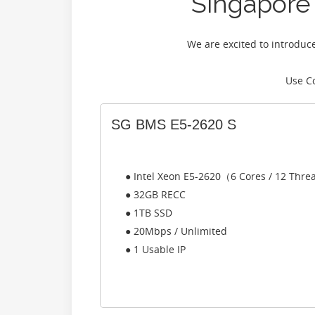
Singapore 
We are excited to introduc
Use C
SG BMS E5-2620 S
● Intel Xeon E5-2620（6 Cores / 12 Thr
● 32GB RECC
● 1TB SSD
● 20Mbps / Unlimited
● 1 Usable IP