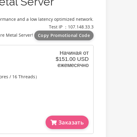
etal Server
formance and a low latency optimized network.
Test IP ：107.148.33.3
re Metal Server!
Copy Promotional Code
Начиная от
$151.00 USD
ежемесячно
ores / 16 Threads）
Заказать