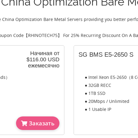
China Optimization Bare M
e China Optimization Bare Metal Servers providing you better per
oupon Code【
RHINOTECH75
】 For 25% Recurring Discount On A Ba
Начиная от
SG BMS E5-2650 S
$116.00 USD
ежемесячно
eads）
● Intel Xeon E5-2650（8 C
● 32GB RECC
● 1TB SSD
● 20Mbps / Unlimited
● 1 Usable IP
Заказать