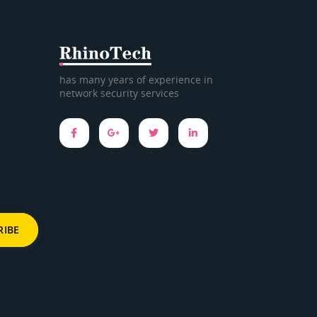
has many years of experience in
network security services