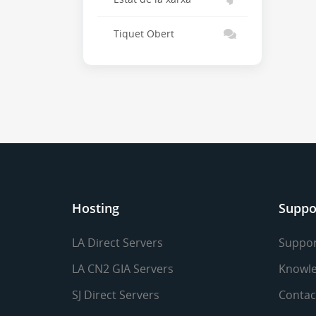
Tiquet Obert
Hosting
Suppo
LA Direct Servers
Suppor
LA CN2 GIA Servers
Knowle
SJ Direct Servers
Contac