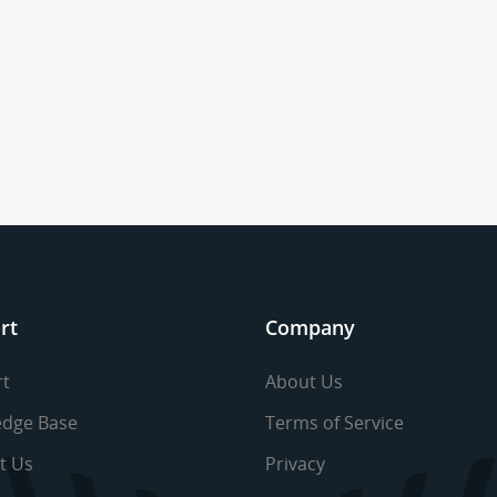
rt
Company
t
About Us
dge Base
Terms of Service
t Us
Privacy