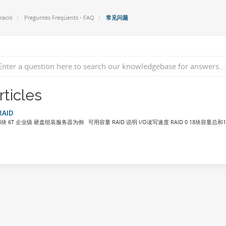
ració
Preguntes Freqüents - FAQ
常见问题
rticles
RAID
8块 6T 企业级 硬盘组装服务器为例 可用容量 RAID 说明 I/O读写速度 RAID 0 18块容量总和18*