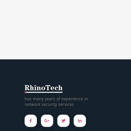
has many years of experience in
network security services