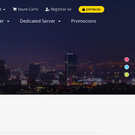
là
Veure Carro
Registrar-se
ENTRADA
ver
Dedicated Server
Promocions