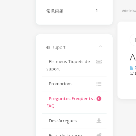
1
Administ
常见问题
suport
A
Els meus Tiquets de
suport
以1
Promocions
Preguntes Freqüents -
FAQ
Descàrregues
Estat de la xarxa