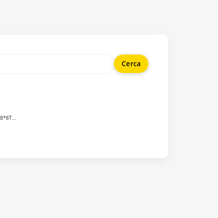
6T...