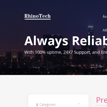
Àr
Af
Always Relia
With 100% uptime, 24X7 Support, and Ent
Pr
Categories