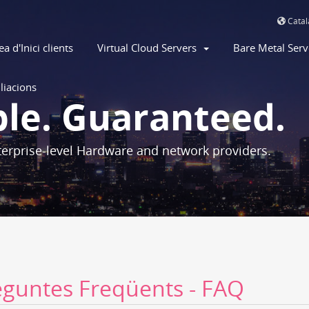
Cata
ea d'Inici clients
Virtual Cloud Servers
Bare Metal Ser
iliacions
ble. Guaranteed.
erprise-level Hardware and network providers.
eguntes Freqüents - FAQ