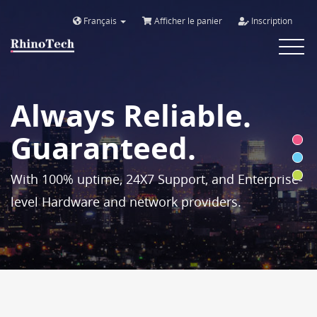
Français
Afficher le panier
Inscription
Toggle
navigat
Always Reliable.
Guaranteed.
With 100% uptime, 24X7 Support, and Enterprise-
level Hardware and network providers.