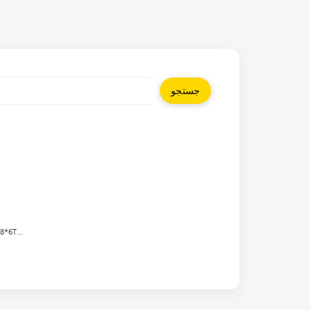
6T...