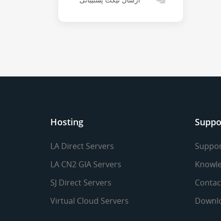
ارسال تیکت پشتیبانی
Hosting
Suppo
LA Direct Servers
Suppor
LA CN2 GIA Servers
Knowle
SJ Direct Servers
Contac
Virtual Cloud Servers
Downl