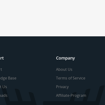
rt
Company
t
About Us
dge Base
Terms of Service
t Us
Privacy
oads
Affiliate-Program