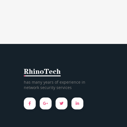
has many years of experience in
network security services